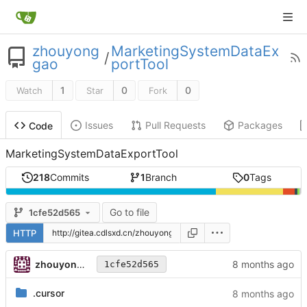
zhouyong
MarketingSystemDataEx
/
gao
portTool
1
0
0
Watch
Star
Fork
Issues
Pull Requests
Packages
Code
MarketingSystemDataExportTool
218
Commits
1
Branch
0
Tags
Go to file
1cfe52d565
HTTP
zhouyonggao
1cfe52d565
.cursor