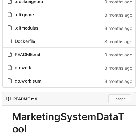
.dockerignore
.gitignore
.gitmodules
Dockerfile
README.md
go.work
go.work.sum
README.md
Escape
MarketingSystemDataT
ool