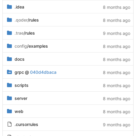
.idea
.qoder
/rules
.trae
/rules
config
/examples
docs
grpc
@
040d4dbaca
scripts
server
web
.cursorrules