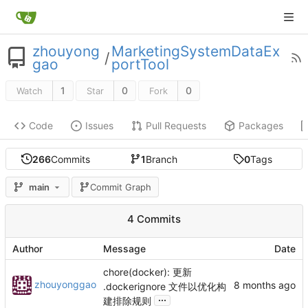
zhouyong
MarketingSystemDataEx
/
gao
portTool
1
0
0
Watch
Star
Fork
Code
Issues
Pull Requests
Packages
266
Commits
1
Branch
0
Tags
main
Commit Graph
4 Commits
Author
Message
Date
chore(docker): 更新
zhouyonggao
.dockerignore 文件以优化构
...
建排除规则