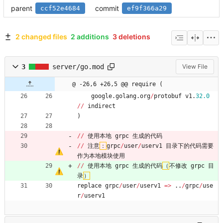
parent
commit
ccf52e4684
ef9f366a29
2 changed files
2 additions
3 deletions
3
server/go.mod
View File
@ -26,6 +26,5 @@ require (
google
.
golang
.
org
/
protobuf
v1
.
32.0
/
/
indirect
)
/
/
使
用
本
地
grpc
生
成
的
代
码
/
/
注
意
：
grpc
/
user
/
userv1
目
录
下
的
代
码
需
要
作
为
本
地
模
块
使
用
/
/
使
用
本
地
grpc
生
成
的
代
码
（
不
修
改
grpc
目
录
）
replace
grpc
/
user
/
userv1
=
>
..
/
grpc
/
use
r
/
userv1