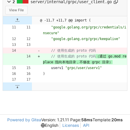
2
server/internal/grpc/user_client.go
View File
@ -11,7 +11,7 @@ import (
"google.golang.org/grpc/credentials/i
nsecure"
"google.golang.org/grpc/keepalive"
// 使用生成的 proto 代码
// 使用生成的 proto 代码
（通过 go.mod re
place 指向本地目录，不修改 grpc 目录）
userv1
"grpc/user/userv1"
)
Powered by Gitea
Version: 1.21.11 Page:
58ms
Template:
20ms
English
Licenses
API