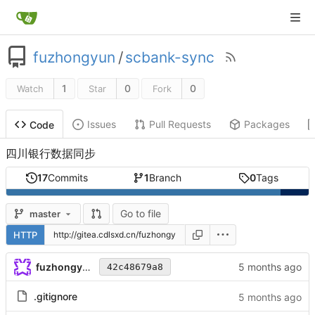
fuzhongyun
/
scbank-sync
1
0
0
Watch
Star
Fork
Issues
Pull Requests
Packages
Code
四川银行数据同步
17
Commits
1
Branch
0
Tags
Go to file
master
HTTP
fuzhongyun
42c48679a8
.gitignore