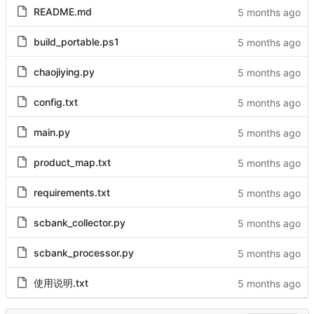
README.md
build_portable.ps1
chaojiying.py
config.txt
main.py
product_map.txt
requirements.txt
scbank_collector.py
scbank_processor.py
使用说明.txt