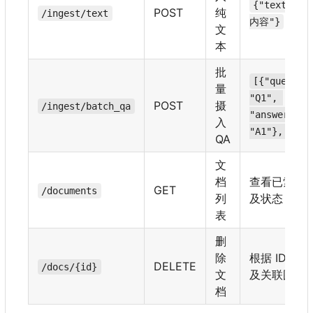
{"text": 
POST
纯
/ingest/text
内容"}
文
本
批
[{"questio
量
"Q1", 
POST
摄
/ingest/batch_qa
"answer": 
入
"A1"}, ...]
QA
文
档
查看已索引
GET
/documents
列
及状态
表
删
除
根据 ID 删
DELETE
/docs/{id}
文
及关联图谱
档