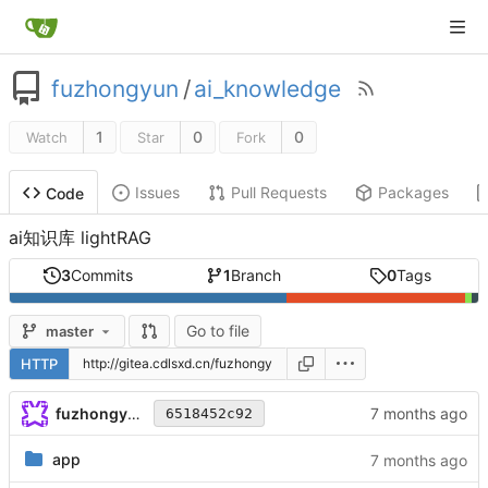
fuzhongyun
/
ai_knowledge
1
0
0
Watch
Star
Fork
Issues
Pull Requests
Packages
Code
ai知识库 lightRAG
3
Commits
1
Branch
0
Tags
Go to file
master
HTTP
fuzhongyun
6518452c92
app