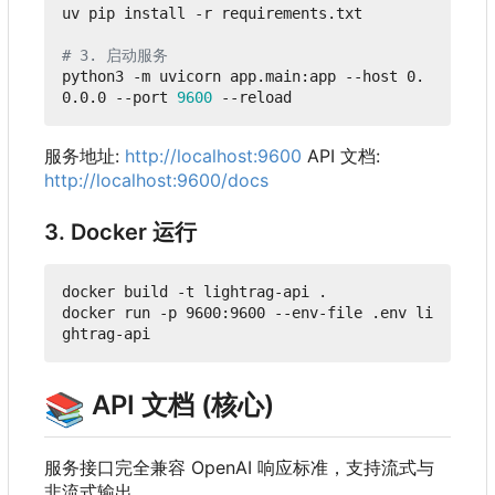
uv pip install -r requirements.txt

# 3. 启动服务
python3 -m uvicorn app.main:app --host 0.
0.0.0 --port 
9600
服务地址:
http://localhost:9600
API 文档:
http://localhost:9600/docs
3. Docker 运行
docker build -t lightrag-api .

docker run -p 9600:9600 --env-file .env li
📚
API 文档 (核心)
服务接口完全兼容 OpenAI 响应标准，支持流式与
非流式输出。