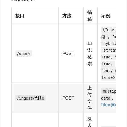
描
接口
方法
示例
述
{"query": 
题", "mode"
知
"hybrid", 
识
"stream": 
POST
/query
检
true, "thin
索
true, 
"only_rag":
false}
上
multipart/
传
POST
,
/ingest/file
data
文
file=@doc.
件
摄
入