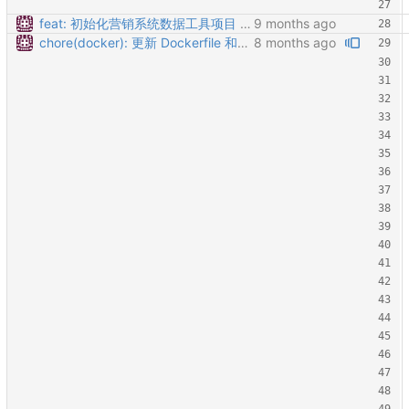
feat: 初始化营销系统数据工具项目 - 添加基础项目结构，包括后端Go代码和前端静态文件 - 实现核心功能模块：数据导出、模板管理、元数据查询 - 添加多数据源支持（营销系统、易码通、元数据库） - 实现CSV和Excel导出功能 - 添加配置管理系统，支持YAML和环境变量 - 实现日志记录和请求追踪 - 添加Docker部署支持 - 编写README文档说明项目结构和启动方式
chore(docker): 更新 Dockerfile 和部署脚本以优化构建过程 - 将基础镜像版本更新至 golang:1.21-alpine，确保与最新的 Go 语言特性兼容。 - 在 Dockerfile 中添加了构建时的优化选项，减小生成的二进制文件大小。 - 更新部署脚本，自动生成缺失的 proto 文件，并确保每次都重新构建 Docker 镜像。 - 扩展 .dockerignore 文件，增加对构建产物和开发工具的排除规则，优化项目结构。