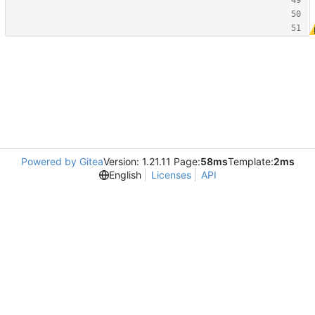
Powered by Gitea
Version: 1.21.11 Page:
58ms
Template:
2ms
English
Licenses
API