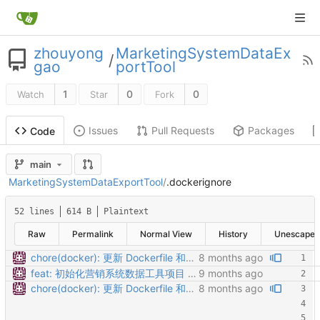
zhouyong
MarketingSystemDataEx
/
gao
portTool
1
0
0
Watch
Star
Fork
Issues
Pull Requests
Packages
Code
main
MarketingSystemDataExportTool
/
.dockerignore
52 lines
614 B
Plaintext
Raw
Permalink
Normal View
History
Unescape
chore(docker): 更新 Dockerfile 和部署脚本以优化构建过程 - 将基础镜像版本更新至 golang:1.21-alpine，确保与最新的 Go 语言特性兼容。 - 在 Dockerfile 中添加了构建时的优化选项，减小生成的二进制文件大小。 - 更新部署脚本，自动生成缺失的 proto 文件，并确保每次都重新构建 Docker 镜像。 - 扩展 .dockerignore 文件，增加对构建产物和开发工具的排除规则，优化项目结构。
feat: 初始化营销系统数据工具项目 - 添加基础项目结构，包括后端Go代码和前端静态文件 - 实现核心功能模块：数据导出、模板管理、元数据查询 - 添加多数据源支持（营销系统、易码通、元数据库） - 实现CSV和Excel导出功能 - 添加配置管理系统，支持YAML和环境变量 - 实现日志记录和请求追踪 - 添加Docker部署支持 - 编写README文档说明项目结构和启动方式
chore(docker): 更新 Dockerfile 和部署脚本以优化构建过程 - 将基础镜像版本更新至 golang:1.21-alpine，确保与最新的 Go 语言特性兼容。 - 在 Dockerfile 中添加了构建时的优化选项，减小生成的二进制文件大小。 - 更新部署脚本，自动生成缺失的 proto 文件，并确保每次都重新构建 Docker 镜像。 - 扩展 .dockerignore 文件，增加对构建产物和开发工具的排除规则，优化项目结构。