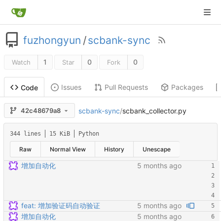
fuzhongyun
/
scbank-sync
1
0
0
Watch
Star
Fork
Issues
Pull Requests
Packages
Code
scbank-sync
/
scbank_collector.py
42c48679a8
344 lines
15 KiB
Python
Raw
Normal View
History
Unescape
增加自动化
feat: 增加验证码自动验证
增加自动化