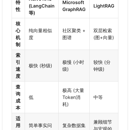
特
Microsoft
(LangChain
LightRAG
性
GraphRAG
等)
核
心
纯向量相似
社区聚类 +
双层检索
机
度
图谱
(图+向量)
制
索
引
极慢 (小时
较快 (分
极快 (秒级)
速
级)
钟级)
度
查
极高 (大量
询
低
Token消
中等
成
耗)
本
适
兼顾细节
用
简单事实问
复杂数据集
与宏观的