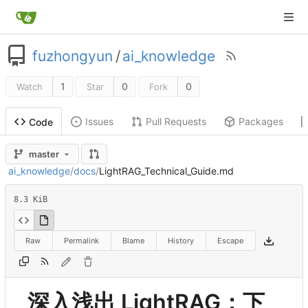
fuzhongyun
/
ai_knowledge
1
0
0
Watch
Star
Fork
Issues
Pull Requests
Packages
Code
master
ai_knowledge
/
docs
/
LightRAG_Technical_Guide.md
8.3 KiB
Raw
Permalink
Blame
History
Escape
深入浅出 LightRAG
：
下