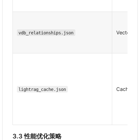
Vector
vdb_relationships.json
Cache
lightrag_cache.json
3.3 性能优化策略