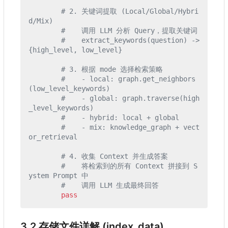
# 2. 关键词提取 (Local/Global/Hybri
d/Mix)
#    调用 LLM 分析 Query
，
提取关键词
#    extract_keywords(question) -> 
{high_level, low_level}
# 3. 根据 mode 选择检索策略
#    - local: graph.get_neighbors
(low_level_keywords)
#    - global: graph.traverse(high
_level_keywords)
#    - hybrid: local + global
#    - mix: knowledge_graph + vect
or_retrieval
# 4. 收集 Context 并生成答案
#    将检索到的所有 Context 拼接到 S
ystem Prompt 中
#    调用 LLM 生成最终回答
pass
3.2 存储文件详解 (index_data)