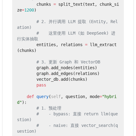
chunks
=
split_text
(
text
,
chunk_si
ze
=
1200
)
# 2. 并行调用 LLM 提取 (Entity, Rel
ation)
#    这里使用 LLM (如 DeepSeek) 进
行实体抽取
entities
,
relations
=
llm_extract
(
chunks
)
# 3. 更新 Graph 和 VectorDB
graph
.
add_nodes
(
entities
)
graph
.
add_edges
(
relations
)
vector_db
.
add
(
chunks
)
pass
def
query
(
self
,
question
,
mode
=
"hybri
d"
):
# 1. 预处理
#    - bypass: 直接 return llm(que
stion)
#    - naive: 直接 vector_search(q
uestion)