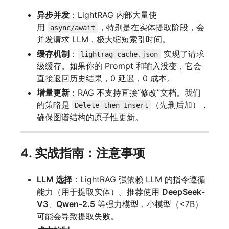
异步并发
：
LightRAG 内部大量使
用
，特别是在实体提取阶段，会
async/await
并发请求 LLM
，
极大缩短索引时间。
缓存机制
：
实现了请求
lightrag_cache.json
级缓存。如果你的 Prompt 和输入没变
，
它会
直接返回历史结果
，
0 延迟
，
0 成本。
增量更新
：
RAG 不支持直接“修改”文档。我们
的策略是
（先删后加），
Delete-then-Insert
确保图谱结构的原子性更新。
4. 实战指南：注意事项
LLM 选择
：
LightRAG 强依赖 LLM 的指令遵循
能力（用于提取实体）。推荐使用
DeepSeek-
V3
、
Qwen-2.5
等强力模型，小模型（<7B
）
可能会导致提取失败。